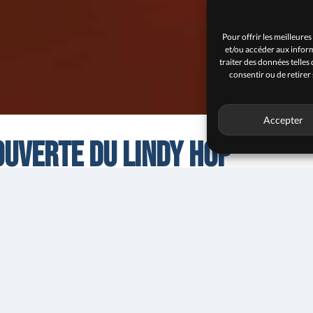
Pour offrir les meilleures
et/ou accéder aux inform
traiter des données telles
consentir ou de retirer
Accepter
ouverte du Lindy Hop
 de danse Shall We Swing?
16h30
Entrée libr
s de base du Lindy Hop et du Charleston pour découvrir l’un