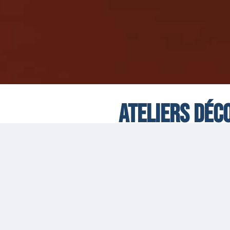
Ateliers déc
avec l'école
14 décembre 2024
Le temps d’une initiation, venez apprendre les pa
joyeux du swing !