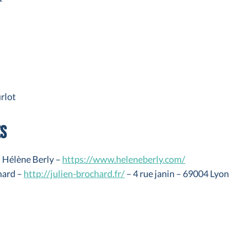
urlot
es
: Hélène Berly –
https://www.heleneberly.com/
hard –
http://julien-brochard.fr/
– 4 rue janin – 69004 Lyon