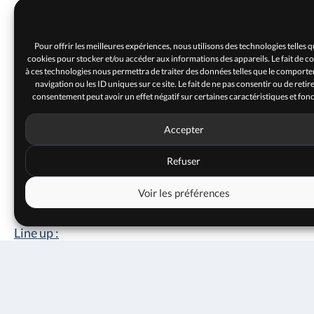
textures électroniques en utilisant le Moog, des sons
d’orgues, de piano préparé ou encore sa propre voix.
La suite « Suds » représente une part importante du
Pour offrir les meilleures expériences, nous utilisons des technologies telles q
cookies pour stocker et/ou accéder aux informations des appareils. Le fait de c
disque mettant en lumière sa relation aux musiques
à ces technologies nous permettra de traiter des données telles que le comport
navigation ou les ID uniques sur ce site. Le fait de ne pas consentir ou de retir
méditerranéennes. Au contraire, « Neiges », « L’eau et
consentement peut avoir un effet négatif sur certaines caractéristiques et fonc
le Vent » ou « L’arbre au Secrets », sont composées
comme des peintures de sa terre natale, paysages de
Accepter
son enfance. Mixé par Olivier Biffaud à La Bobine, le
Refuser
disque est sorti au printemps 2021.
Voir les préférences
Line up :
20 mars 2022
Baptiste Bailly : piano, claviers, compositions
18h00
Clément Drigon : percussions / batterie
8€
6€
4€