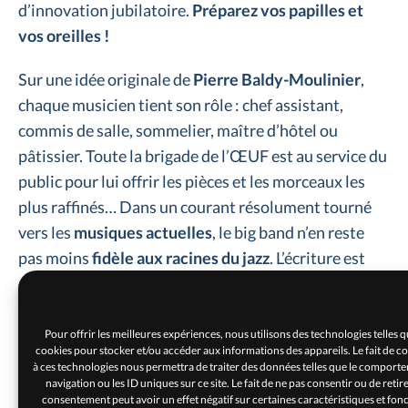
d’innovation jubilatoire.
Préparez vos papilles et
vos oreilles !
Sur une idée originale de
Pierre Baldy-Moulinier
,
chaque musicien tient son rôle : chef assistant,
commis de salle, sommelier, maître d’hôtel ou
pâtissier. Toute la brigade de l’ŒUF est au service du
public pour lui offrir les pièces et les morceaux les
plus raffinés… Dans un courant résolument tourné
vers les
musiques actuelles
, le big band n’en reste
pas moins
fidèle aux racines du jazz
. L’écriture est
ciselée, la rythmique énergique et complète (piano,
guitare, contrebasse, batterie, percussions), les
cuivres sonnent, les “breaks” sont saisissants, les
Pour offrir les meilleures expériences, nous utilisons des technologies telles q
cookies pour stocker et/ou accéder aux informations des appareils. Le fait de c
improvisations envoûtantes…
à ces technologies nous permettra de traiter des données telles que le comport
navigation ou les ID uniques sur ce site. Le fait de ne pas consentir ou de retir
consentement peut avoir un effet négatif sur certaines caractéristiques et fonc