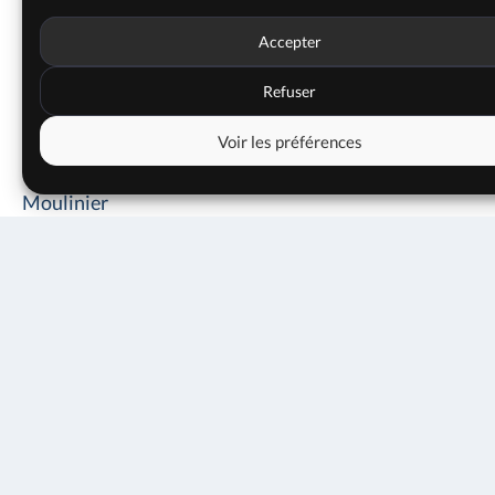
Accepter
Line-up :
Compositeur Pierre Baldy Moulinier
Refuser
Trompette, bugle : Hervé Salamone, Jean-François
Baud, Christophe Metra, Vincent Stephan
Voir les préférences
Trombone, euphonium, bugle, flûte : Pierre Baldy
Moulinier
Trombone, euphonium : Olivier Destephany
15 octobre 2021
Trombone basse, euphonium : Jean Crozat
20h00
Tuba : Vincent Ollier
14€
10€
Sax alto, clarinette, soprane, flûte : Boris Pokora
Sax alto, clarinette, flûte : Hervé Francony
RÉSERVER
Sax ténor, soprano : Eric Prost, Antoine Bost
Sax baryton, alto, clarinette basse : Sylvain Félix
Batterie : Hervé Humbert
Contrebasse, basse : Basile Mouton