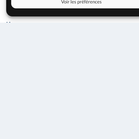
Voir les préférences
Line up :
01 février 2022
Christian Sands : piano
20h30
14€
10€
4€
Yasushi Nakamura : contrebasse
RÉSERVER
Clarence Penn : batterie
Pour entrer au Solar, merci de présenter un pass
vaccinal pour les plus de 16 ans et un pass sanitaire
pour les 12-15 ans, conformément aux mesures
gouvernementales en vigueur
(
https://www.gouvernement.fr/info-