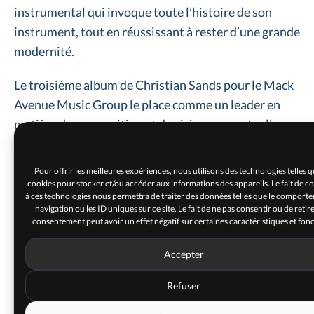
instrumental qui invoque toute l’histoire de son
instrument, tout en réussissant à rester d’une grande
modernité.
Le troisième album de Christian Sands pour le Mack
Avenue Music Group le place comme un leader en
matière de composition et de vision conceptuelle.
Avec Be Water, la musique s’apparente à l’élément
qui n’a pas de forme propre, prenant la structure de
Pour offrir les meilleures expériences, nous utilisons des technologies telles q
n’importe quelle composition et performance
cookies pour stocker et/ou accéder aux informations des appareils. Le fait de c
à ces technologies nous permettra de traiter des données telles que le comport
musicale dans laquelle il se trouve, et qui est une
navigation ou les ID uniques sur ce site. Le fait de ne pas consentir ou de retir
nécessité universelle. Christian Sands nous fera
consentement peut avoir un effet négatif sur certaines caractéristiques et fonc
l’honneur de sa visite au Panassa accompagné de
Accepter
Yasushi Nakamura à la contrebasse et de Clarence
Penn à la batterie pour vous faire découvrir ce nouvel
Refuser
album des plus aboutis.