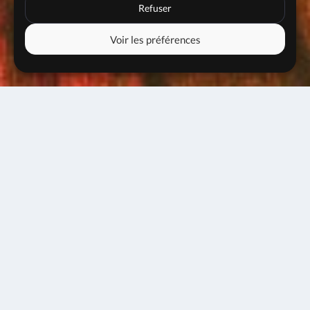
Refuser
Voir les préférences
Jam session #111
30 septembre 2024
20h00
Entrée libre
Les jams sessions du Solar, ce sont :
– Des scènes ouvertes tous les lundis de la saison
– 4h de musique live dans une ambiance chaleureuse
– Un espace de pratique libre et ouvert à tous.tes,
lieu de rencontres et d’échanges entre musicien.nes