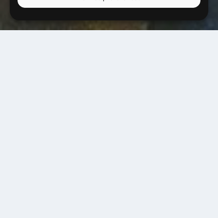
Jam session #16
28 février 2022
20h00
Entrée libre
Tous les lundis, au Solar, c’est jam session !
Vous êtes musicien·e ? N’hésitez pas à vous
manifester en arrivant sur place, que notre équipe
s’assure que vous puissiez jouer avec les autres