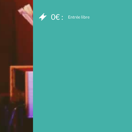
0€ :
Entrée libre