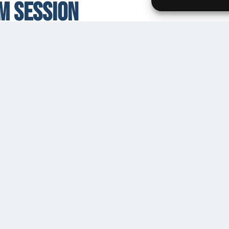
m Session
bœuf à la carte !
19h00
Entrée libr
fester en arrivant sur place, que notre équipe s’assure qu
.e.s !
 dans notre
partothèque
.
mplement pas jouer ?
Venez profiter de notre belle salle po
ns autour d’une bière ou d’un jus de fruit, l’entrée est lib