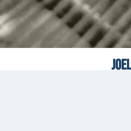
Joe
P
29 mars 2026
Joel Forrester est un pianiste et compositeur de j
groupe The Microscopic Septet, une formation inve