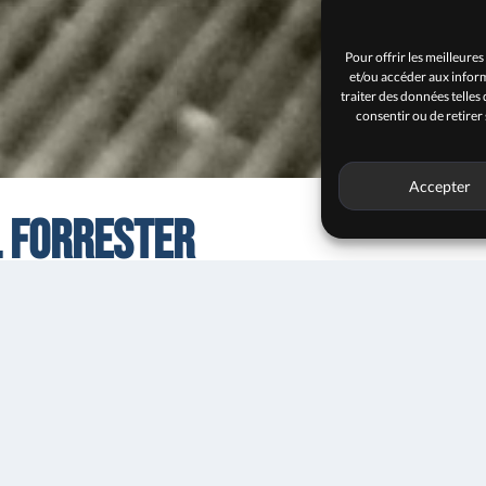
Pour offrir les meilleures
et/ou accéder aux inform
traiter des données telles
consentir ou de retirer
Accepter
l Forrester
iano Day 2026
20h30
15€
12€
Entrée
azz, auteur de près de 3000 compositions. Il a co-fondé en 1
ntive du jazz new-yorkais qu’il a dirigée pendant plus d’u