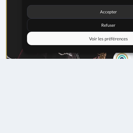
Accepter
Refuser
Voir les préférences
21 janvier 2021
jeudi 04 juin - 20h30
20h00
14€
12€
Le Solar
0€
NON RÉSERVABLE
EN SAVOIR PLUS