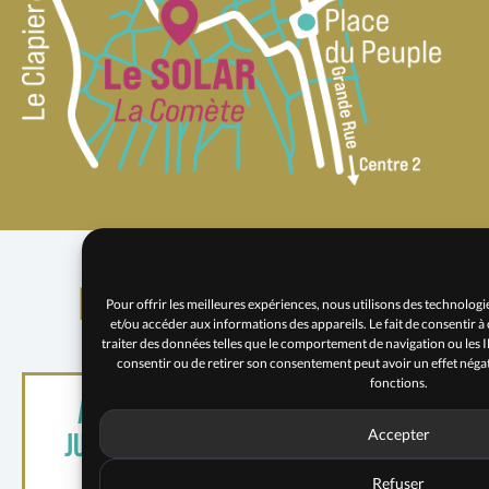
Événements similaires
Pour offrir les meilleures expériences, nous utilisons des technologie
et/ou accéder aux informations des appareils. Le fait de consentir 
traiter des données telles que le comportement de navigation ou les ID 
consentir ou de retirer son consentement peut avoir un effet négati
fonctions.
Ateliers jazz du Conservatoire
Accepter
Jules Massenet & Collectif SOLAR
Refuser
Fête de la musique