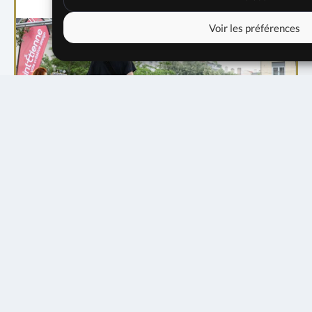
Voir les préférences
22 avril 2022
20h30
14€
10€
4€
RÉSERVER
dimanche 21 juin - 19h00
Place Dorian, Saint-Etienne
0€
EN SAVOIR PLUS