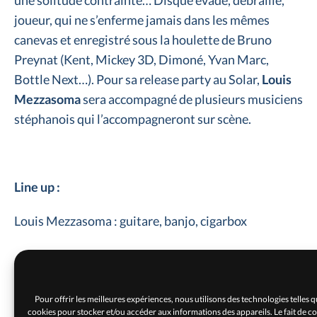
une solitude contrainte… Disque évadé, débraillé,
joueur, qui ne s’enferme jamais dans les mêmes
canevas et enregistré sous la houlette de Bruno
Preynat (Kent, Mickey 3D, Dimoné, Yvan Marc,
Bottle Next…). Pour sa release party au Solar,
Louis
Mezzasoma
sera accompagné de plusieurs musiciens
stéphanois qui l’accompagneront sur scène.
Line up :
Louis Mezzasoma : guitare, banjo, cigarbox
Photo © Nanou Graphics
Pour offrir les meilleures expériences, nous utilisons des technologies telles q
cookies pour stocker et/ou accéder aux informations des appareils. Le fait de c