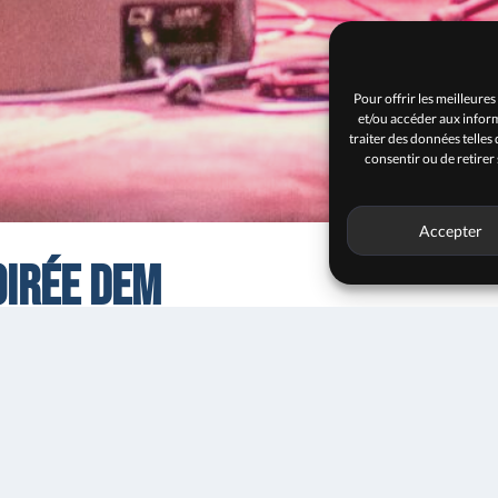
Pour offrir les meilleures
et/ou accéder aux inform
traiter des données telles
consentir ou de retirer
Accepter
oirée DEM
atoire Jules Massenet
20h30
Entrée libr