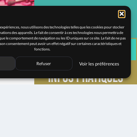
 expériences, nous utilisons des technologies telles que les cookies pour stocker
ations des appareils. Le fait de consentir à ces technologies nous permettra de
 que le comportement de navigation ou les ID uniques sur ce site. Le fait de ne pas
 son consentement peut avoir un effet négatif sur certaines caractéristiques et
RÉSERVER
fonctions.
Refuser
Voir les préférences
Infos pratiques
e
RÉSERVER
Le Solar, scène de jazz
Avenue Emile Loubet
42000 Saint-Etienne