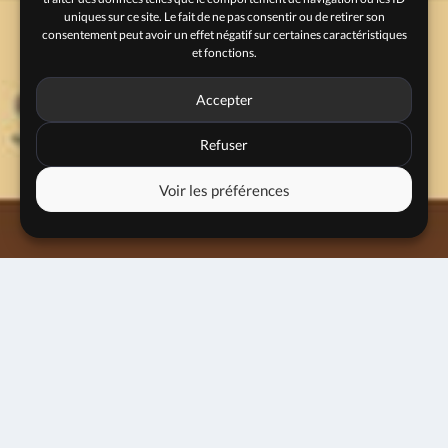
uniques sur ce site. Le fait de ne pas consentir ou de retirer son
consentement peut avoir un effet négatif sur certaines caractéristiques
et fonctions.
Accepter
Refuser
Voir les préférences
26 février 2025
Tremplin Jazz au Sommet #3
20h00
Entrée libre
RÉSERVER